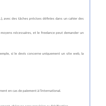
.), avec des tâches précises définies dans un cahier des
les moyens nécessaires, et le freelance peut demander un
xemple, si le devis concerne uniquement un site web, la
.
mment en cas de paiement à l’international.
ssement, chèques sans provision ou falsification.