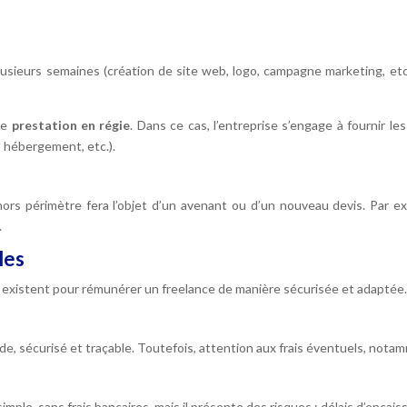
usieurs semaines (création de site web, logo, campagne marketing, etc
 de
prestation en régie
. Dans ce cas, l’entreprise s’engage à fournir 
 hébergement, etc.).
hors périmètre fera l’objet d’un avenant ou d’un nouveau devis. Par e
.
les
s existent pour rémunérer un freelance de manière sécurisée et adaptée
ide, sécurisé et traçable. Toutefois, attention aux frais éventuels, nota
imple, sans frais bancaires, mais il présente des risques : délais d’encai