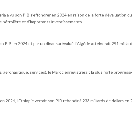
ria a vu son PIB s’effondrer en 2024 en raison de la forte dévaluation du
se pétrolière et d’importants investissements.
son PIB en 2024 et par un dinar surévalué, l’Algérie atteindrait 291 millia
, aéronautique, services), le Maroc enregistrerait la plus forte progres
en 2024, l’Éthiopie verrait son PIB rebondir à 233 milliards de dollars e