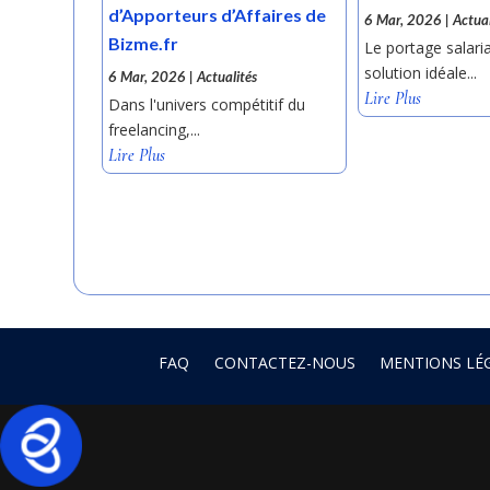
d’Apporteurs d’Affaires de
6 Mar, 2026
|
Actual
Bizme.fr
Le portage salaria
solution idéale...
6 Mar, 2026
|
Actualités
Lire Plus
Dans l'univers compétitif du
freelancing,...
Lire Plus
FAQ
CONTACTEZ-NOUS
MENTIONS LÉ