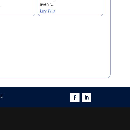
..
avenir...
Lire Plus
GE