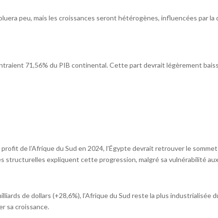
uera peu, mais les croissances seront hétérogènes, influencées par la d
traient 71,56% du PIB continental. Cette part devrait légèrement baisse
profit de l’Afrique du Sud en 2024, l’Égypte devrait retrouver le sommet 
 structurelles expliquent cette progression, malgré sa vulnérabilité aux
rds de dollars (+28,6%), l’Afrique du Sud reste la plus industrialisée du 
er sa croissance.